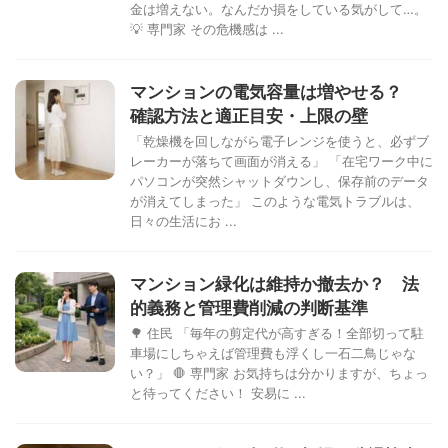
金は増えない。なんだか損をしている気がして…。
💡 専門家 その危機感は ...
マンションの電気容量は増やせる？
確認方法と適正目安・上限の壁
「乾燥機を回しながら電子レンジを使うと、必ずブ
レーカーが落ちて画面が消える」 「在宅ワーク中に
パソコンが突然シャットダウンし、保存前のデータ
が消えてしまった」 このような電気トラブルは、
日々の生活にお ...
マンション緑化は維持か撤去か？ 法
的義務と管理費削減の判断基準
🌳 住民 「毎年の剪定代が高すぎる！全部切って駐
車場にしちゃえば管理費も浮くし一石二鳥じゃな
い？」 🛑 専門家 お気持ちは分かりますが、ちょっ
と待ってください！ 安易に ...