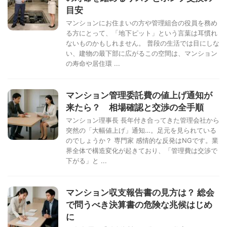
目安
マンションにお住まいの方や管理組合の役員を務め
る方にとって、「地下ピット」という言葉は耳慣れ
ないものかもしれません。 普段の生活では目にしな
い、建物の最下部に広がるこの空間は、マンション
の寿命や居住環 ...
マンション管理委託費の値上げ通知が
来たら？ 相場確認と交渉の全手順
マンション理事長 長年付き合ってきた管理会社から
突然の「大幅値上げ」通知…。足元を見られている
のでしょうか？ 専門家 感情的な反発はNGです。業
界全体で構造変化が起きており、「管理費は交渉で
下がる」と ...
マンション収支報告書の見方は？ 総会
で問うべき決算書の危険な兆候はじめ
に