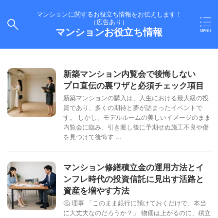
マンションに関するお役立ち情報をお伝えします！
（広告あり）
マンションお役立ち情報
新築マンション内覧会で後悔しない
プロ直伝の裏ワザと必須チェック項目
新築マンションの購入は、人生における最大級の投
資であり、多くの期待と夢が詰まったイベントで
す。 しかし、モデルルームの美しいイメージのまま
内覧会に臨み、引き渡し後に予期せぬ施工不良や傷
を見つけて後悔す ...
マンション修繕積立金の運用方法とイ
ンフレ時代の投資信託に見出す活路と
資産を増やす方法
🤔 理事 「このまま銀行に預けておくだけで、本当
に大丈夫なのだろうか？」 物価は上がるのに、積立