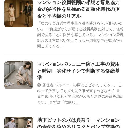
マンション役員報酬の相場と辞退協力
金の妥当性を見極める高齢化時代の拒
否と平均額のリアル
「次の役員改選で理事長を引き受ける人が誰もいな
い」 「負担ばかりが増える役員業務に対して、無報
酬であることに限界を感じている」 マンション管理
組合の運営において、こうした切実な声が現場から
聞こえてくる ...
マンションバルコニー防水工事の費用
と時期 劣化サインで判断する修繕基
準
😨 居住者 バルコニーの床にヒビが入ってる…。 こ
れって放置しても大丈夫？誰が直すべきなの？ 👷
専門家 小さなヒビでも水が入ると建物の寿命を縮め
ます。 まずは「危険な ...
地下ピットの水は異常？ マンション
の寿命を縮めるリスクとポンプ交換の