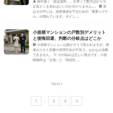
👤 毎年届く「総会資料」。分厚くて数字ばかりで、
正直どこを見ればいいのか分かりません…。 🏢 実
はその中には、資産価値を守るための「重要シグナ
ル」が隠れています。ポイン ...
小規模マンションの戸数別デメリット
と後悔回避、判断の分岐点はどこか
🏢 小規模マンションは静かそうで惹かれますが、将
来のコスト高騰や管理不全が不安で、なかなか決断
できません。 💡 その悩みは正しい視点です。小規
模物件は「立地」と「持続性 ...
Next »
1
…
3
4
5